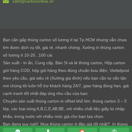
cskh@cartononline.vn
Bạn cần gấp thùng carton số lượng ít tại Tp.HCM nhưng vẫn chưa
tìm được dịch vụ tốt, giá rẻ, nhanh chóng. Xưởng in thùng carton
số lượng ít 10-20...100 cái.
Sản xuất - In ấn, Cung cấp, Bán Sỉ và lẻ thùng carton, Hộp carton
gửi hàng COD, hộp gửi hàng theo đúng chuẩn bưu điện, Viettelpost
theo yêu cầu, giá siêu rẻ (Xưởng gia đình) nếu bạn cần tư vấn tận
nơi chúng tôi luôn hỗ trợ khách hàng 24/7, giao hàng đúng hẹn, giá
cạnh tranh tốt nhất đáp ứng nhu cầu của bạn.
Chuyên sản xuất thùng carton in offset khổ lớn, thùng carton 3 – 5
lớp, các loại sóng A,B,C,E,AB,BE, với nhiều chất liệu giấy từ nhập
khẩu, trong nước với nhiều mức giá cho bạn lựa chọn.
Bạn đang suy nghĩ: Mua thùng carton ở đâu giá tốt nhất?, In thùng
carton giá rẻ HCM ở đâu?