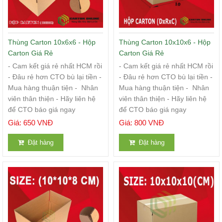
Thùng Carton 10x6x6 - Hộp
Thùng Carton 10x10x6 - Hộp
Carton Giá Rẻ
Carton Giá Rẻ
- Cam kết giá rẻ nhất HCM rồi
- Cam kết giá rẻ nhất HCM rồi
- Đâu rẻ hơn CTO bù lại tiền -
- Đâu rẻ hơn CTO bù lại tiền -
Mua hàng thuận tiện - Nhân
Mua hàng thuận tiện - Nhân
viên thân thiện - Hãy liên hệ
viên thân thiện - Hãy liên hệ
để CTO báo giá ngay
để CTO báo giá ngay
Giá: 650 VNĐ
Giá: 800 VNĐ
Đặt hàng
Đặt hàng