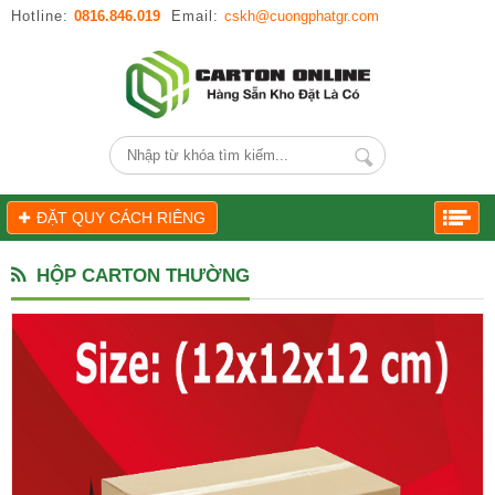
Hotline:
0816.846.019
Email:
cskh@cuongphatgr.com
ĐẶT QUY CÁCH RIÊNG
HỘP CARTON THƯỜNG