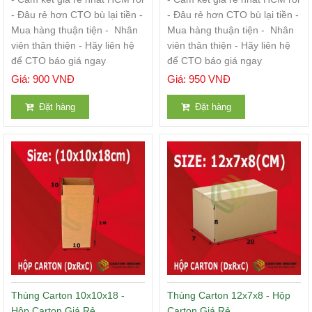
- Đâu rẻ hơn CTO bù lại tiền -
- Đâu rẻ hơn CTO bù lại tiền -
Mua hàng thuận tiện - Nhân
Mua hàng thuận tiện - Nhân
viên thân thiện - Hãy liên hệ
viên thân thiện - Hãy liên hệ
để CTO báo giá ngay
để CTO báo giá ngay
Giá: 900 VNĐ
Giá: 950 VNĐ
Đặt hàng
Đặt hàng
Thùng Carton 10x10x18 -
Thùng Carton 12x7x8 - Hộp
Hộp Carton Giá Rẻ
Carton Giá Rẻ