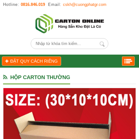
Hotline:
0816.846.019
Email:
cskh@cuongphatgr.com
ĐẶT QUY CÁCH RIÊNG
HỘP CARTON THƯỜNG