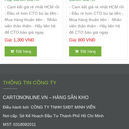
- Cam kết giá rẻ nhất HCM rồi
- Cam kết giá rẻ nhất HCM rồi
- Đâu rẻ hơn CTO bù lại tiền -
- Đâu rẻ hơn CTO bù lại tiền -
Mua hàng thuận tiện - Nhân
Mua hàng thuận tiện - Nhân
viên thân thiện - Hãy liên hệ
viên thân thiện - Hãy liên hệ
để CTO báo giá ngay
để CTO báo giá ngay
Giá: 1,300 VNĐ
Giá: 800 VNĐ
Đặt hàng
Đặt hàng
THÔNG TIN CÔNG TY
CARTONONLINE.VN – HÀNG SẴN KHO
Điều hành bởi: CÔNG TY TNHH SXĐT MINH VIỄN
Nơi cấp: Sở Kế Hoạch Đầu Tư Thành Phố Hồ Chí Minh
MST: 0318082011