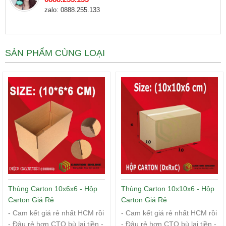
zalo: 0888.255.133
SẢN PHẨM CÙNG LOẠI
Thùng Carton 10x6x6 - Hộp
Thùng Carton 10x10x6 - Hộp
Carton Giá Rẻ
Carton Giá Rẻ
- Cam kết giá rẻ nhất HCM rồi
- Cam kết giá rẻ nhất HCM rồi
- Đâu rẻ hơn CTO bù lại tiền -
- Đâu rẻ hơn CTO bù lại tiền -